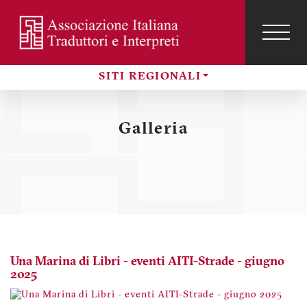
Salta
al
contenuto
TOG
NAVI
Menu
principale
profilo
SITI REGIONALI
utente
Sezioni
Galleria
Una Marina di Libri - eventi AITI-Strade - giugno
2025