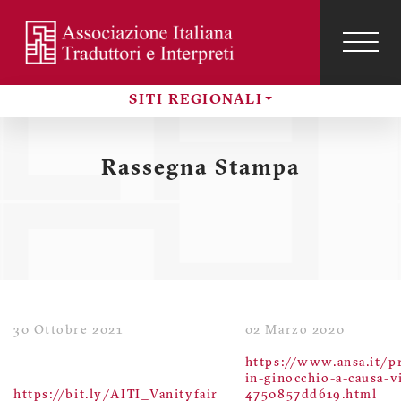
Salta
al
contenuto
TOG
NAVI
Menu
principale
SITI REGIONALI
profilo
Sezioni
utente
Rassegna Stampa
30 Ottobre 2021
02 Marzo 2020
https://www.ansa.it/p
in-ginocchio-a-causa-
https://bit.ly/AITI_Vanityfair
4750857dd619.html