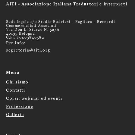
AITI - Associazione Italiana Traduttori e interpreti
Sede legale c/o Studio Budriesi - Pagliuca - Bernardi
Commercialisti Associati
Via Don L. Sturzo N. 52/A
40135 Bologna
C.F.: 80403840582
Per info:
segreteria@aiti.org
Menu
Chi siamo
Menù
Contatti
Corsi, webinar ed eventi
footer
Professione
Galleria