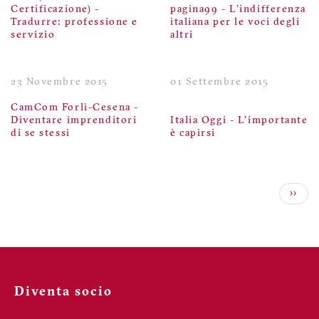
Certificazione) -
pagina99 - L'indifferenza
Tradurre: professione e
italiana per le voci degli
servizio
altri
23 Novembre 2015
01 Settembre 2015
CamCom Forlì-Cesena -
Diventare imprenditori
Italia Oggi - L'importante
di se stessi
è capirsi
Paginazione
Pagin
››
succe
Diventa socio