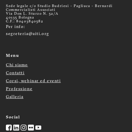
Sede legale c/o Studio Budriesi - Pagliuca - Bernardi
Commercialisti Associati
Via Don L. Sturzo N. 52/A
40135 Bologna
C.F.: 80403840582
Per info:
segreteria@aiti.org
Menu
Chi siamo
Menù
Contatti
Corsi, webinar ed eventi
footer
Professione
Galleria
Social