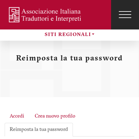
Salta
al
contenuto
TOG
NAVI
Menu
principale
SITI REGIONALI
profilo
Sezioni
utente
Reimposta la tua password
Accedi
Crea nuovo profilo
Schede
Reimposta la tua password
primarie